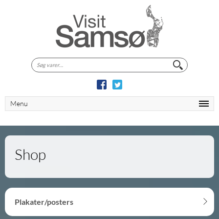
Søg
efter:
Menu
Shop
Plakater/posters