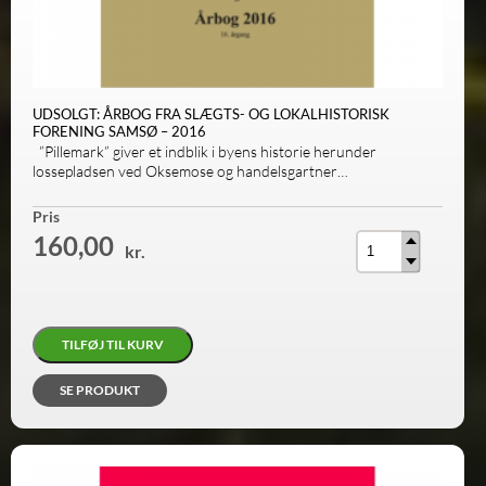
UDSOLGT: ÅRBOG FRA SLÆGTS- OG LOKALHISTORISK
FORENING SAMSØ – 2016
”Pillemark” giver et indblik i byens historie herunder
lossepladsen ved Oksemose og handelsgartner…
Antal
Pris
160,00
kr.
TILFØJ TIL KURV
SE PRODUKT