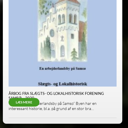
ÅRBOG FRA SLÆGTS- OG LOKALHISTORISK FORENING
SAMSØ – 2020
LÆS MERE
”Ørby – En arbejderlandsby på Samsø” Byen har en
interessant historie, bl.a. på grund af en stor bra…