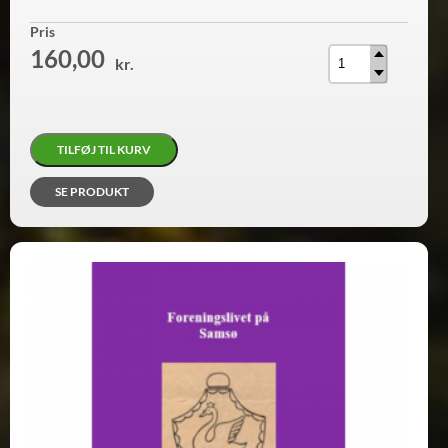
Antal
Pris
160,00
kr.
TILFØJ TIL KURV
SE PRODUKT