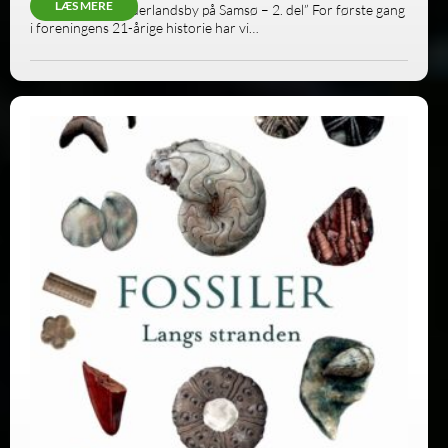
LÆS MERE
”Ørby – En arbejderlandsby på Samsø – 2. del” For første gang
i foreningens 21-årige historie har vi…