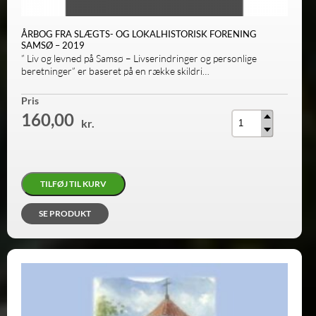
ÅRBOG FRA SLÆGTS- OG LOKALHISTORISK FORENING
SAMSØ – 2019
” Liv og levned på Samsø – Livserindringer og personlige
beretninger” er baseret på en række skildri…
Antal
Pris
160,00
kr.
TILFØJ TIL KURV
SE PRODUKT