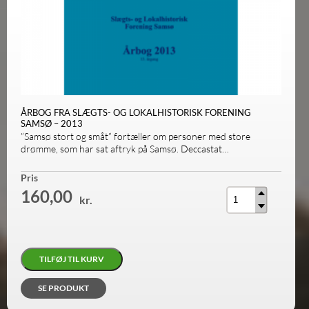
ÅRBOG FRA SLÆGTS- OG LOKALHISTORISK FORENING
SAMSØ – 2013
”Samsø stort og småt” fortæller om personer med store
drømme, som har sat aftryk på Samsø. Deccastat…
Antal
Pris
160,00
kr.
TILFØJ TIL KURV
SE PRODUKT