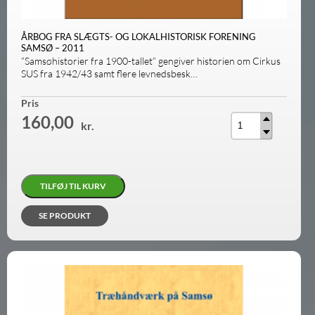
ÅRBOG FRA SLÆGTS- OG LOKALHISTORISK FORENING
SAMSØ – 2011
”Samsøhistorier fra 1900-tallet” gengiver historien om Cirkus
SUS fra 1942/43 samt flere levnedsbesk…
Antal
Pris
160,00
kr.
TILFØJ TIL KURV
SE PRODUKT