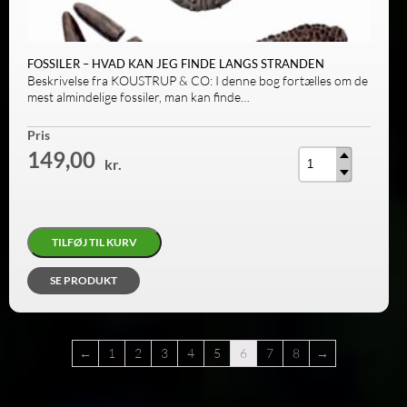
FOSSILER – HVAD KAN JEG FINDE LANGS STRANDEN
Beskrivelse fra KOUSTRUP & CO: I denne bog fortælles om de
mest almindelige fossiler, man kan finde…
Antal
Pris
149,00
kr.
TILFØJ TIL KURV
SE PRODUKT
←
1
2
3
4
5
6
7
8
→