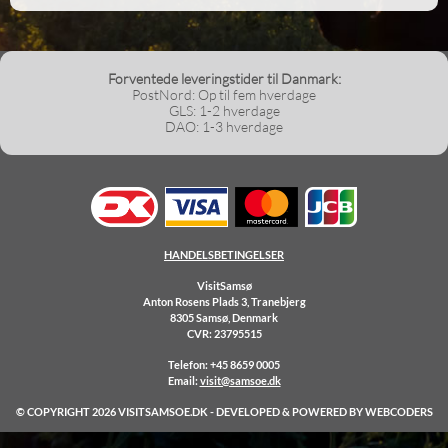
Forventede leveringstider til Danmark:
PostNord: Op til fem hverdage
GLS: 1-2 hverdage
DAO: 1-3 hverdage
HANDELSBETINGELSER
VisitSamsø
Anton Rosens Plads 3, Tranebjerg
8305 Samsø, Denmark
CVR: 23795515
Telefon:
+45 8659 0005
Email:
visit@samsoe.dk
© COPYRIGHT 2026 VISITSAMSOE.DK - DEVELOPED & POWERED BY WEBCODERS