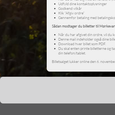
Udfyld dine kontaktoplysninger
Godkend vilkår
Klik “Afgiv ordre”
Gennemfør betaling med betalingsko
Sådan modtager du billetter til Mørkeva
Når du har afgivet din ordre, vil du
Denne mail indeholder også dine bille
Download hver billet som PDF.
Du skal enten printe billetterne og t
din telefon/tablet.
Billetsalget lukker online den 6. november