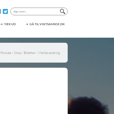
Søg
efter:
TJEK UD
GÅ TIL VISITSAMSOE.DK
Forside
/
Shop
/
Billetter
/ Mørkevandring