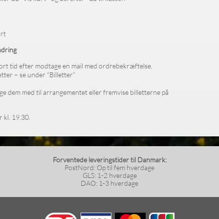
rt
ndring
 kort tid efter modtage en mail med ordrebekræftelse.
tter – se under “Billetter”
age dem med til arrangementet eller fremvise billetterne på
 kl. 19.30.
Forventede leveringstider til Danmark:
PostNord: Op til fem hverdage
GLS: 1-2 hverdage
DAO: 1-3 hverdage