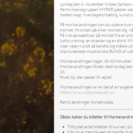
Lørdag den 6. november hyldes Samsøs 
Performancegruppen
MYRKR
gæster øen
mellem magi, hverdagsfortælling, kunst 
På mørkevandringen kan du opleve hvorda
mørket. Hvordan påvirker mørket dig, når
Få nye perspektiver på mørket fra en ar
lysforurening, en shaman og en blind. 
viser vejen rundt på kendte (og måske u
improviserede musikstykke BLIND af vok
Mørkevandringen tager 45-60 minutter o
Mørkevandringen finder sted lørdag den 
26.
Husk tøj, der passer til vejret!
Mørkevandringen er en del af arrangeme
https://www.visitsamsoe.dk/lys
Ret til ændringer forbeholdes.
Sådan køber du billetter til Mørkevandri
Tilføj det antal billetter til kurven, 
Når du er færdig med at handle, trykk