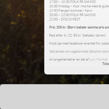
17:00 – 18:30 FOLK PÅ SAMSØ
18:30 Middag – Kød i mørke med et gute
19:50 Færgen kommer i havn
20:00 – 22:00 FOLK PÅ SAMSØ
22:00 – DISCO-FEST
Pris: 200 kr.
(Børn betaler samme pris so
Fest efter kl. 22: 50 kr. (betales i døren)
Hold øje med facebook-eventet for opda
Ved ønske om vegetarmad: Send en sms 
Arrangementet er en del af
Lys i Mørket
Tick