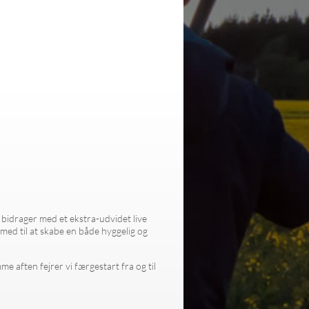
idrager med et ekstra-udvidet live
 med til at skabe en både hyggelig og
 aften fejrer vi færgestart fra og til