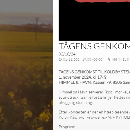
TÅGENS GENKOMS
02/10/24
01/11/2024 17:00 - 00:00
HIMMEL & 
TÅGENS GENKOMST TIL KOLDBY STE
1. november 2024, kl. 17-??
HIMMEL & HAVN, Kaasen 79, 8305 Sam
Himmel og Havn serverer ”kød i mørke”, 
soundtrack. Gamle fortællinger flettes in
uhyggelig stemning.
Efter koncerten er der en hæsblæsende di
Kolby Kås, hvor vi byder ex-M/F KYHOL
Program: