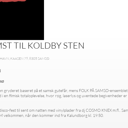
T TIL KOLDBY STEN
HAVN, KAASEN 79, 8305 SAMSØ
N
sø
en gryderet baseret på et samsk gutefår, mens FOLK PÅ SAMSØ-ensemblet b
d i en filmisk totaloplevelse, hvor røg, laserlys og uventede begivenheder er
sco-fest til sent om natten med vinylplader fra dj COSMO KNEX m.fl.. Samme
M velkommen, når den kommer ind fra Kalundborg kl. 19:50.