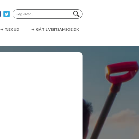
Søg
efter:
TJEK UD
GÅ TIL VISITSAMSOE.DK