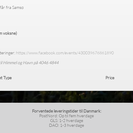
får fra Samsø
m voksne)
teringer:
https://www.facebook.com/events/430039676861890
til Himmel og Havn på
4046 4844
et Type
Price
Forventede leveringstider til Danmark:
PostNord: Op til fem hverdage
GLS: 1-2 hverdage
DAO: 1-3 hverdage