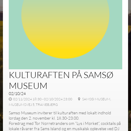
KULTURAFTEN PÅ SAMSØ
MUSEUM
02/10/24
02/11/2024 18:30 - 02/10/2024 23:00
SAMSØ MUSEUM,
MUSEUMSVEJ 5, TRANEBJERG
Samsø Museum inviterer til kulturaften med lokalt indhold
lørdag den 2. november kl. 18.30-23.00.
Foredrag med Tor Nørretranders om ”Lys i Mørket”, cocktails på
lokale råvarer fra Sams Island og en musikalsk oplevelse ved DJ