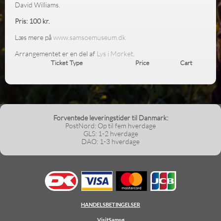
David Williams.
Pris: 100 kr.
Læs mere på
www.samsoemuseum.dk
Arrangementet er en del af
Lys i Mørket
.
Ticket Type
Price
Cart
Forventede leveringstider til Danmark:
PostNord: Op til fem hverdage
GLS: 1-2 hverdage
DAO: 1-3 hverdage
HANDELSBETINGELSER
VisitSamsø