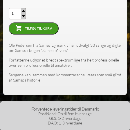
Antal
TILFØJ TIL KURV
Ole Pedersen fra Samsø Egnsarkiv har udvalgt 33 sange og digte
om Samsø i bogen “Samsø på vers”.
Forfatterne udgør et bredt spektrum lige fra helt professionelle
over semiprofessionelle til amatører.
Sangene kan, sammen med kommentarerne, læses som små glimt
af Samsøs historie
Forventede leveringstider til Danmark:
PostNord: Op til fem hverdage
GLS: 1-2 hverdage
DAO: 1-3 hverdage