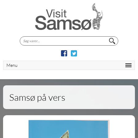
Søg
efter:
Menu
Samsø på vers