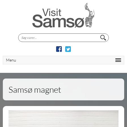
Søg
efter:
Menu
Samsø magnet