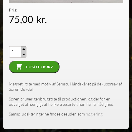
Pris:
75,00
kr.
Antal
TILFØJ TIL KURV
Magnet i træ med motiv af Samsø. Håndskåret på dekupørsav af
Søren Bukdal.
Søren bruger genbrugstræ til produktionen, og derfor er
udvalget afhængigt af hvilke træsorter, han har til rådighed.
Samsø-udskæringerne findes desuden som
nøglering
.