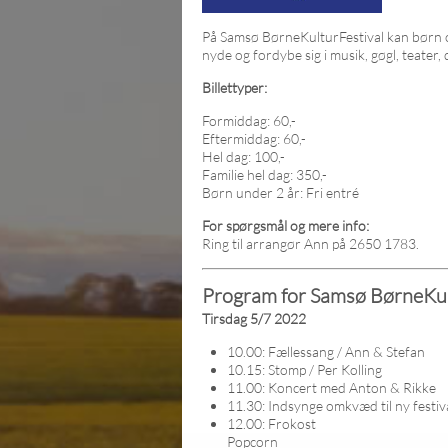
På Samsø BørneKulturFestival kan børn og
nyde og fordybe sig i musik, gøgl, teater, 
Billettyper:
Formiddag: 60,-
Eftermiddag: 60,-
Hel dag: 100,-
Familie hel dag: 350,-
Børn under 2 år: Fri entré
For spørgsmål og mere info:
Ring til arrangør Ann på 2650 1783.
Program for Samsø BørneKul
Tirsdag 5/7 2022
10.00: Fællessang / Ann & Stefan
10.15: Stomp / Per Kolling
11.00: Koncert med Anton & Rikke
11.30: Indsynge omkvæd til ny festi
12.00: Frokost
Popcorn