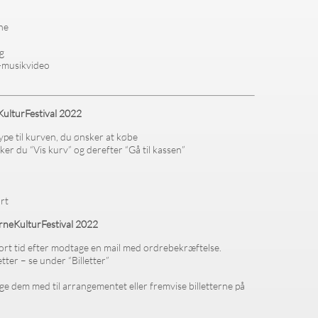
ne
rg
l-musikvideo
KulturFestival 2022
ettype til kurven, du ønsker at købe
er du “Vis kurv” og derefter “Gå til kassen”
rt
ørneKulturFestival 2022
 kort tid efter modtage en mail med ordrebekræftelse.
tter – se under “Billetter”
age dem med til arrangementet eller fremvise billetterne på