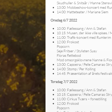
Skudhuller & Snitsår / Hanne Stensv
13.00: Mobbeshow-koncert med Ru
14.00: Hatteteater / Mariane Siem
Onsdag 6/7 2022
10.00: Fællessang / Ann & Stefan
10.15: Musen, der ikke ville spises /
11.00: Trafik-koncert med Rumlerim
12.00: Frokost
Popcorn
Seje Fritser / Stylisten
Susy
Floras flettebod
Mød omsorgsklovnene Nanne & Fio
13.00: Capoeira /
Pelle Camarao Str
14.00: Stomp / Per Kolling
14.45: Præsentation af årets festiva
Torsdag 7/7 2022
10.00: Fællessang / Ann & Stefan
10.15: Capoeira /
Pelle Camarao Str
11.00: Cirkus Tværs – forestilling
12.00: Frokost
Popcorn