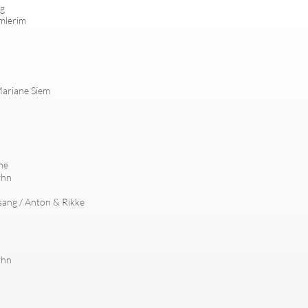
ig
mlerim
 Mariane Siem
ne
yhn
lsang / Anton & Rikke
yhn