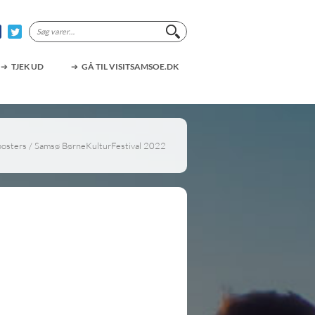
Søg
efter:
TJEK UD
GÅ TIL VISITSAMSOE.DK
posters
/ Samsø BørneKulturFestival 2022