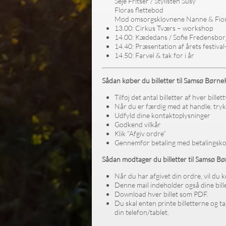
Seje Fritser / Stylisten
Susy
Floras flettebod
Mød omsorgsklovnene Nanne & Fio
13.00: Cirkus Tværs – workshop
14.00: Kædedans / Sofie Fredensbo
14.40: Præsentation af årets festiva
14.50: Farvel & tak for i år
Sådan køber du billetter til Samsø Børne
Tilføj det antal billetter af hver bill
Når du er færdig med at handle, trykk
Udfyld dine kontaktoplysninger
Godkend vilkår
Klik “Afgiv ordre”
Gennemfør betaling med betalingsko
Sådan modtager du billetter til Samsø B
Når du har afgivet din ordre, vil du
Denne mail indeholder også dine bille
Download hver billet som PDF.
Du skal enten printe billetterne og t
din telefon/tablet.