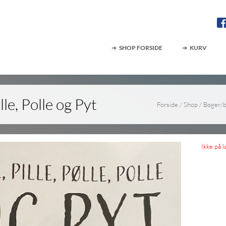
SHOP FORSIDE
KURV
ølle, Polle og Pyt
Forside
/
Shop
/
Bøger/
Ikke på l