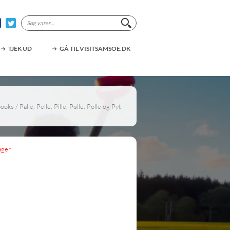
Søg
efter:
TJEK UD
GÅ TIL VISITSAMSOE.DK
books
/ Palle, Pelle, Pille, Pølle, Polle og Pyt
ager