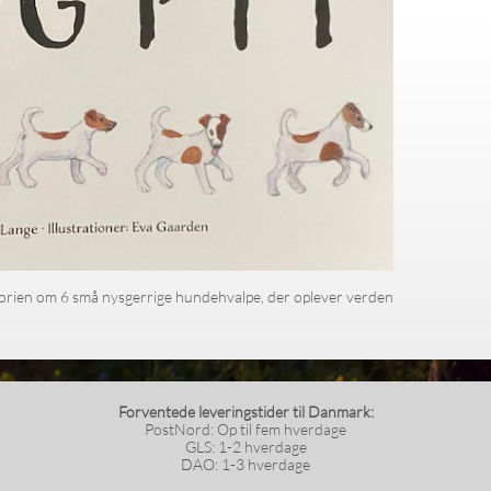
r historien om 6 små nysgerrige hundehvalpe, der oplever verden
Forventede leveringstider til Danmark:
PostNord: Op til fem hverdage
GLS: 1-2 hverdage
DAO: 1-3 hverdage