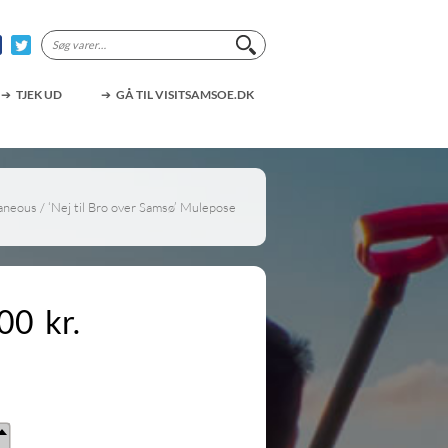
Søg
efter:
TJEK UD
GÅ TIL VISITSAMSOE.DK
laneous
/ ‘Nej til Bro over Samsø’ Mulepose
,00
kr.