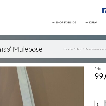
SHOP FORSIDE
KURV
amsø’ Mulepose
Forside
/
Shop
/
Diverse/miscel
Pris:
99
Antal