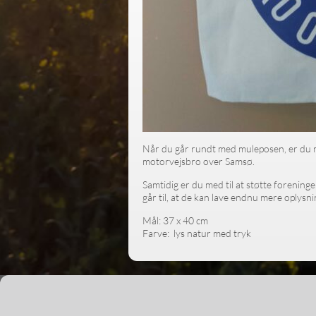
Når du går rundt med muleposen, er du m
motorvejsbro over Samsø.
Samtidig er du med til at støtte forenin
går til, at de kan lave endnu mere oplysn
Mål: 37 x 40 cm
Farve: lys natur med tryk