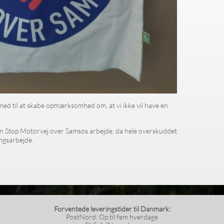
ed til at skabe opmærksomhed om, at vi ikke vil have en
gen Stop Motorvej over Samsøs arbejde, da hele overskuddet
ingsarbejde.
Forventede leveringstider til Danmark:
PostNord: Op til fem hverdage