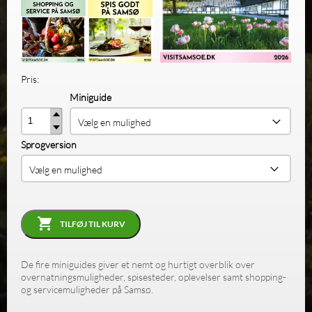
Pris:
Miniguide
Antal
Sprogversion
TILFØJ TIL KURV
De fire miniguides giver et nemt og hurtigt overblik over
overnatningsmuligheder, spisesteder, oplevelser samt
shopping-
og servicemuligheder på Samsø.