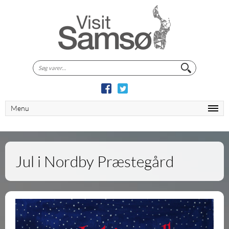
Søg
efter:
Menu
Jul i Nordby Præstegård