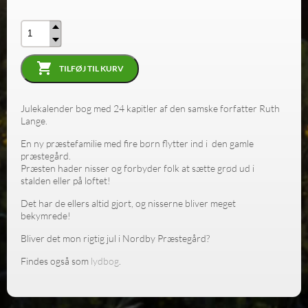
Antal
TILFØJ TIL KURV
Julekalender bog med 24 kapitler af den samske forfatter Ruth
Lange.
En ny præstefamilie med fire børn flytter ind i den gamle
præstegård.
Præsten hader nisser og forbyder folk at sætte grød ud i
stalden eller på loftet!
Det har de ellers altid gjort, og nisserne bliver meget
bekymrede!
Bliver det mon rigtig jul i Nordby Præstegård?
Findes også som
lydbog
.