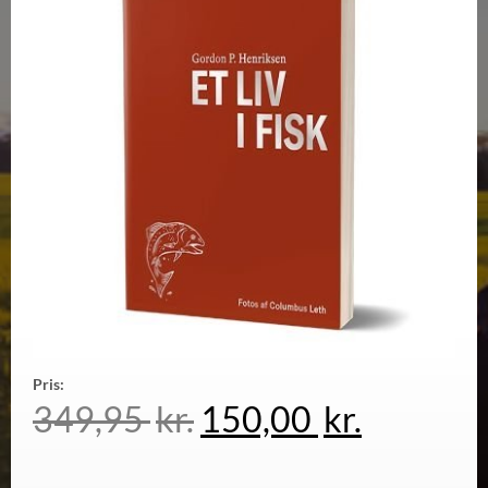
Pris:
349,95
kr.
150,00
kr.