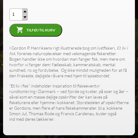
Antal
TILFØJ TIL KURV
I Gordon P. Henriksens rigt illustrerede bog om lystfiskeri,
Et liv i
fisk
, forenes naturoplevelser med velsmagende fiskeretter.
Bogen handler ikke om hvordan man fanger fisk, men mere om
hvorfor vi fanger dem: fællesskab, kammeratskab, mental
sundhed, ro og fordybelse. Og ikke mindst muligheden for at få
den friskeste, dejligste råvare med hjem til spisebordet.
“Et liv i fisk” indeholder inspiration til fiskeeventyr
rundtomkring i Danmark – ved fjorde og kyster, på søer og åer –
såvel som en masse dejlige opskrifter der kan laves på
fisketurene eller hjemme i køkkenet. Størstedelen af opskrifterne
er Gordons, men flere af hans fiskekammerater, bl.a. kokkene
Simon Jul, Thomas Rode og Francis Cardenau, byder også
ind med deres lækkerier.