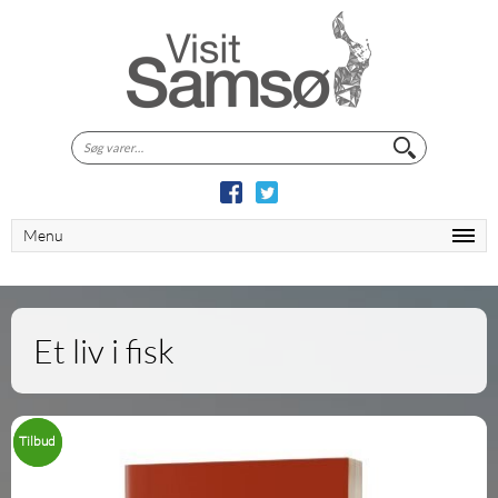
Søg
efter:
Menu
Et liv i fisk
Tilbud
Tilbud