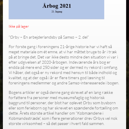
Ikke på lager
”
Ørby – En arbejderlandsby på Samsø – 2. del
”
For første gang i foreningens 21-årige historie har vi haft så
meget materiale om ét emne, at vi har måttet bruge to år i træk
på at bringe det. Det var ikke desto mindre den situation vi var i
efter udgivelsen af 2020-årbogen. Indeværende års bog er
endda på mere end 250 sider og er dermed ny rekord i omfang.
Vi håber, det også er ny rekord med hensyn til både indhold og
kvalitet, og at der også i år er flere timers god læsning til
foreningens medlemmer og andre Samsø-interesserede i bogen.
Bogens artikler er også denne gang skrevet af en lang række
forfattere fra personer med museumsfaglig og historisk
baggrund til personer, der blot har oplevet Ørby som bysbørn
eller som feriebørn og har skrevet en spændende fortælling om
dette. Årets største artikel handler om “Købmændene i
Købmandsstræde”, som i flere generationer drev Ørbys vel nok
største virksomhed – så det passer i hvert fald sammen.