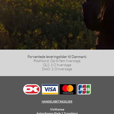
Forventede leveringstider til Danmark:
PostNord: Op til fem hverdage
GLS: 1-2 hverdage
DAO: 1-3 hverdage
HANDELSBETINGELSER
VisitSamsø
Anton Rosens Plads 3, Tranebjerg