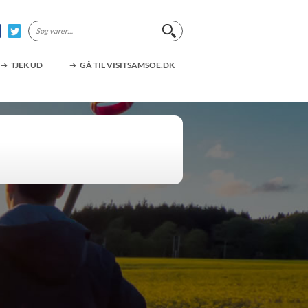
Søg
efter:
TJEK UD
GÅ TIL VISITSAMSOE.DK